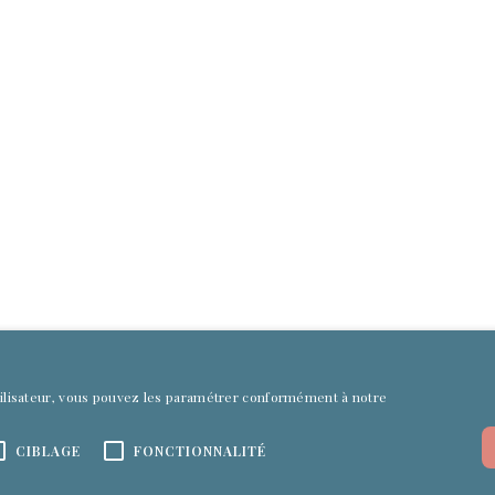
ropos
Contact
contact@culturefirst.fr
ropos
+33 (0)1 84 80 66 52
tions légales
Nous contacter
 - CGV
fidentialité
utilisateur, vous pouvez les paramétrer conformément à notre
CIBLAGE
FONCTIONNALITÉ