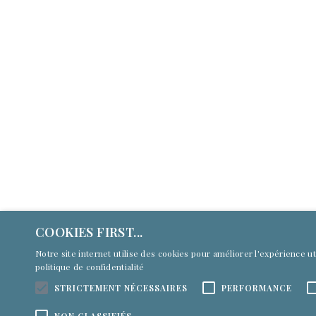
Annonceurs
À p
Des dispositifs numériques dynamiques et
À p
performants pour recruter et fidéliser de
Men
nouveaux publics : page dédiée,
emplacements préférentiels, newsletters,
CGU
reportages vidéo, réseaux sociaux, gestion
de campagnes ads.
Con
COOKIES FIRST...
En savoir +
Notre site internet utilise des cookies pour améliorer l'expérience 
politique de confidentialité
STRICTEMENT NÉCESSAIRES
PERFORMANCE