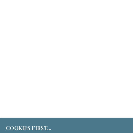
(c) Culture First Services 2026 | Tous droits réservés
COOKIES FIRST...