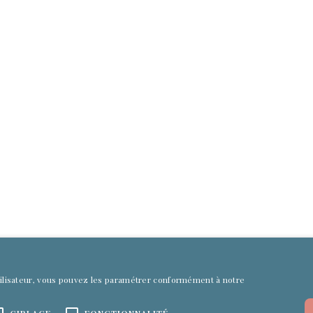
ropos
Contact
contact@culturefirst.fr
ropos
+33 (0)1 84 80 66 52
tions légales
Nous contacter
 - CGV
fidentialité
utilisateur, vous pouvez les paramétrer conformément à notre