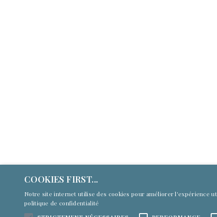
Annonceurs
À p
Des dispositifs numériques dynamiques et
À p
performants pour recruter et fidéliser de
Men
nouveaux publics : page dédiée,
emplacements préférentiels, newsletters,
CGU
reportages vidéo, réseaux sociaux, gestion
de campagnes ads.
Con
COOKIES FIRST...
En savoir +
Notre site internet utilise des cookies pour améliorer l'expérience 
politique de confidentialité